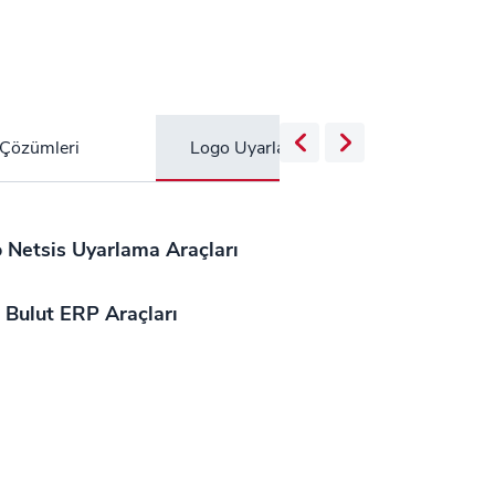
 Çözümleri
Logo Uyarlama Araçları
B2B Yö
 Netsis Uyarlama Araçları
 Bulut ERP Araçları