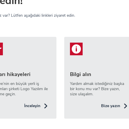
edin!
 var? Lütfen aşağıdaki linkleri ziyaret edin.
rı hikayeleri
Bilgi alın
ye’nin en büyük yerli iş
Yardım almak istediğiniz başka
mları şirketi Logo Yazılım ile
bir konu mu var? Bize yazın,
ne geçin.
size ulaşalım.
İnceleyin
Bize yazın