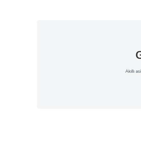
G
Akıllı a