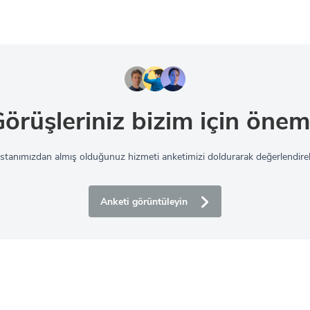
örüşleriniz bizim için önem
sistanımızdan almış olduğunuz hizmeti anketimizi doldurarak değerlendirebi
Anketi görüntüleyin