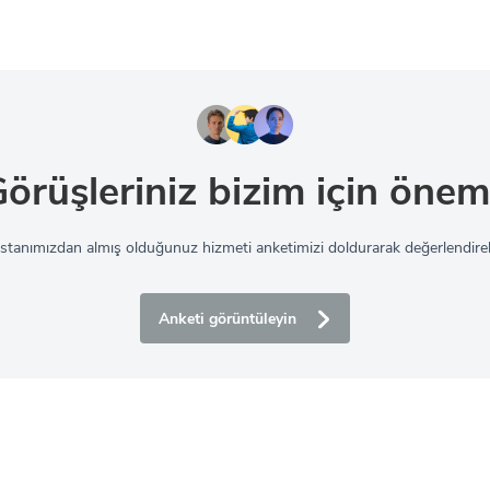
örüşleriniz bizim için önem
sistanımızdan almış olduğunuz hizmeti anketimizi doldurarak değerlendirebi
Anketi görüntüleyin