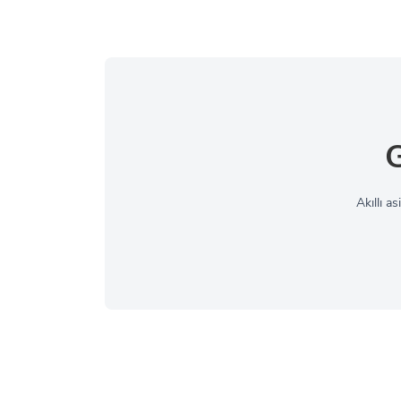
G
Akıllı a