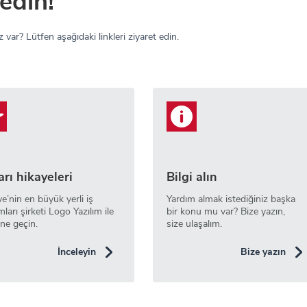
edin!
 var? Lütfen aşağıdaki linkleri ziyaret edin.
rı hikayeleri
Bilgi alın
ye’nin en büyük yerli iş
Yardım almak istediğiniz başka
mları şirketi Logo Yazılım ile
bir konu mu var? Bize yazın,
ne geçin.
size ulaşalım.
İnceleyin
Bize yazın