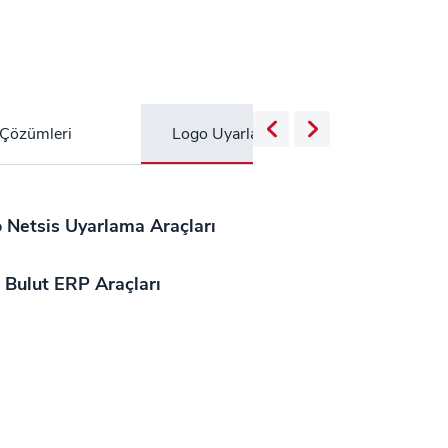
 Çözümleri
Logo Uyarlama Araçları
B2B Yö
 Netsis Uyarlama Araçları
 Bulut ERP Araçları