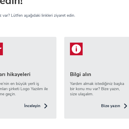
edin!
 var? Lütfen aşağıdaki linkleri ziyaret edin.
rı hikayeleri
Bilgi alın
ye’nin en büyük yerli iş
Yardım almak istediğiniz başka
mları şirketi Logo Yazılım ile
bir konu mu var? Bize yazın,
ne geçin.
size ulaşalım.
İnceleyin
Bize yazın