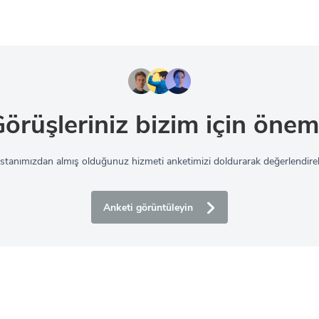
örüşleriniz bizim için önem
sistanımızdan almış olduğunuz hizmeti anketimizi doldurarak değerlendirebi
Anketi görüntüleyin