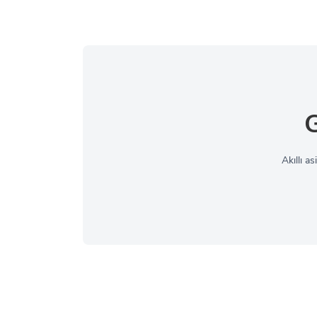
G
Akıllı a