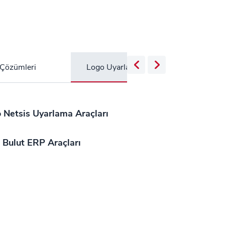
 Çözümleri
Logo Uyarlama Araçları
B2B Yö
 Netsis Uyarlama Araçları
 Bulut ERP Araçları